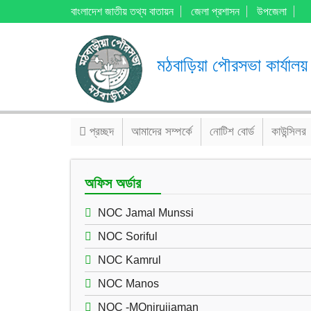
বাংলাদেশ জাতীয় তথ্য বাতায়ন
জেলা প্রশাসন
উপজেলা
মঠবাড়িয়া পৌরসভা কার্যালয়
প্রচ্ছদ
আমাদের সম্পর্কে
নোটিশ বোর্ড
কাউন্সিলর
অফিস অর্ডার
NOC Jamal Munssi
NOC Soriful
NOC Kamrul
NOC Manos
NOC -MOnirujjaman