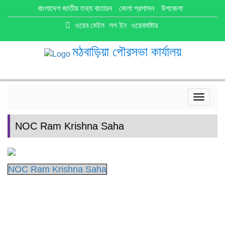
বাংলাদেশ জাতীয় তথ্য বাতায়ন
জেলা প্রশাসন
উপজেলা
ওয়েব মেইল
লগ ইন
ওয়েবমাষ্টার
মঠবাড়িয়া পৌরসভা কার্যালয়
Toggle
navigat
NOC Ram Krishna Saha
NOC Ram Krishna Saha