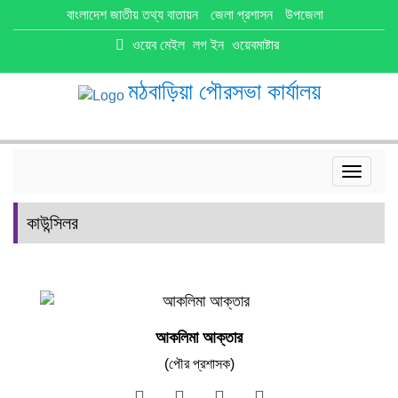
বাংলাদেশ জাতীয় তথ্য বাতায়ন
জেলা প্রশাসন
উপজেলা
ওয়েব মেইল
লগ ইন
ওয়েবমাষ্টার
মঠবাড়িয়া পৌরসভা কার্যালয়
Toggle
navigat
কাউন্সিলর
আকলিমা আক্তার
(পৌর প্রশাসক)