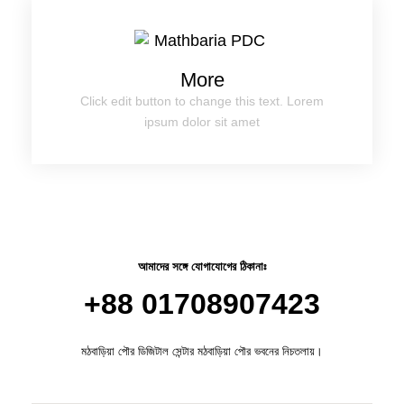
More
Click edit button to change this text. Lorem
ipsum dolor sit amet
আমাদের সঙ্গে যোগাযোগের ঠিকানাঃ
+88 01708907423
মঠবাড়িয়া পৌর ডিজিটাল সেন্টার মঠবাড়িয়া পৌর ভবনের নিচতলায়।