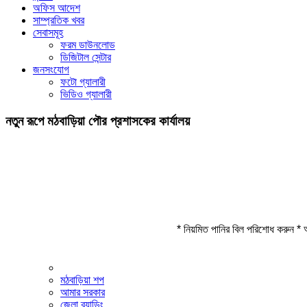
অফিস আদেশ
সাম্প্রতিক খবর
সেবাসমূহ
ফরম ডাউনলোড
ডিজিটাল সেন্টার
জনসংযোগ
ফটো গ্যালারী
ভিডিও গ্যালারী
নতুন রূপে মঠবাড়িয়া পৌর প্রশাসকের কার্যালয়
* নিয়মিত পানির বিল পরিশোধ করুন * 
মঠবাড়িয়া শপ
আমার সরকার
জেলা ব্র্যান্ডিং