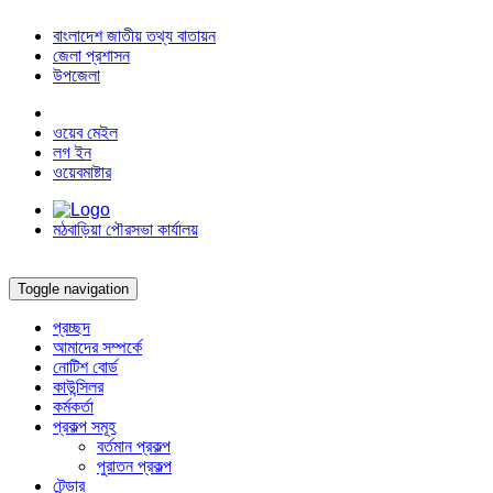
বাংলাদেশ জাতীয় তথ্য বাতায়ন
জেলা প্রশাসন
উপজেলা
ওয়েব মেইল
লগ ইন
ওয়েবমাষ্টার
মঠবাড়িয়া পৌরসভা কার্যালয়
Toggle navigation
প্রচ্ছদ
আমাদের সম্পর্কে
নোটিশ বোর্ড
কাউন্সিলর
কর্মকর্তা
প্রকল্প সমূহ
বর্তমান প্রকল্প
পুরাতন প্রকল্প
টেন্ডার