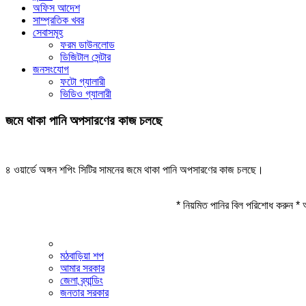
অফিস আদেশ
সাম্প্রতিক খবর
সেবাসমূহ
ফরম ডাউনলোড
ডিজিটাল সেন্টার
জনসংযোগ
ফটো গ্যালারী
ভিডিও গ্যালারী
জমে থাকা পানি অপসারণের কাজ চলছে
৪ ওয়ার্ডে অঙ্গন শপিং সিটির সামনের জমে থাকা পানি অপসারণের কাজ চলছে।
* নিয়মিত পানির বিল পরিশোধ করুন * 
মঠবাড়িয়া শপ
আমার সরকার
জেলা ব্র্যান্ডিং
জনতার সরকার