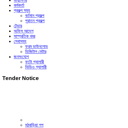
কাউন্সিলর
কর্মকর্তা
প্রকল্প সমূহ
বর্তমান প্রকল্প
পুরাতন প্রকল্প
টেন্ডার
অফিস আদেশ
সাম্প্রতিক খবর
সেবাসমূহ
ফরম ডাউনলোড
ডিজিটাল সেন্টার
জনসংযোগ
ফটো গ্যালারী
ভিডিও গ্যালারী
Tender Notice
মঠবাড়িয়া শপ