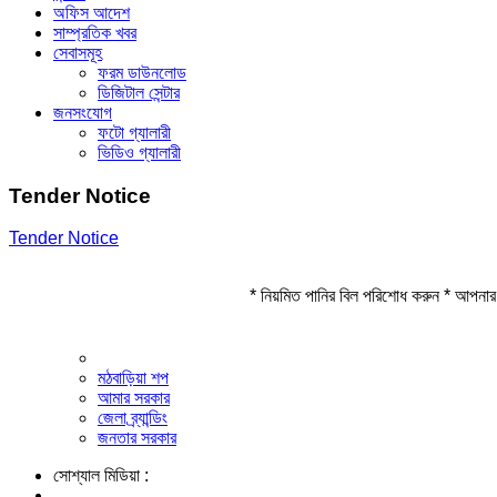
অফিস আদেশ
সাম্প্রতিক খবর
সেবাসমূহ
ফরম ডাউনলোড
ডিজিটাল সেন্টার
জনসংযোগ
ফটো গ্যালারী
ভিডিও গ্যালারী
Tender Notice
Tender Notice
* নিয়মিত পানির বিল পরিশোধ করুন * আপনার 
মঠবাড়িয়া শপ
আমার সরকার
জেলা ব্র্যান্ডিং
জনতার সরকার
সোশ্যাল মিডিয়া :