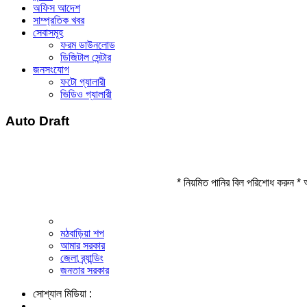
অফিস আদেশ
সাম্প্রতিক খবর
সেবাসমূহ
ফরম ডাউনলোড
ডিজিটাল সেন্টার
জনসংযোগ
ফটো গ্যালারী
ভিডিও গ্যালারী
Auto Draft
* নিয়মিত পানির বিল পরিশোধ করুন * 
মঠবাড়িয়া শপ
আমার সরকার
জেলা ব্র্যান্ডিং
জনতার সরকার
সোশ্যাল মিডিয়া :