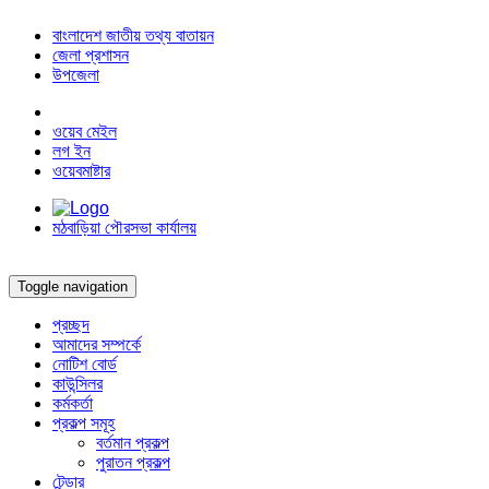
বাংলাদেশ জাতীয় তথ্য বাতায়ন
জেলা প্রশাসন
উপজেলা
ওয়েব মেইল
লগ ইন
ওয়েবমাষ্টার
মঠবাড়িয়া পৌরসভা কার্যালয়
Toggle navigation
প্রচ্ছদ
আমাদের সম্পর্কে
নোটিশ বোর্ড
কাউন্সিলর
কর্মকর্তা
প্রকল্প সমূহ
বর্তমান প্রকল্প
পুরাতন প্রকল্প
টেন্ডার