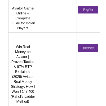
Aviator Game
বিস্তারিত
Online –
Complete
Guide for Indian
Players
Win Real
বিস্তারিত
Money on
Aviator |
Proven Tactics
& 97% RTP
Explained
(2026) Aviator
Real Money
Strategy: How I
Won ₹147,400
(Rahul’s Ladder
Method)