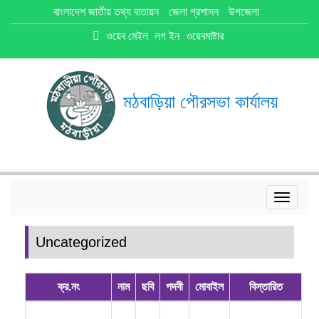
বাংলাদেশ জাতীয় তথ্য বাতায়ন
জেলা প্রশাসন
উপজেলা
ওয়েব মেইল
লগ ইন
ওয়েবমাষ্টার
মঠবাড়িয়া পৌরসভা কার্যালয়
Toggle
navigat
Uncategorized
ক্র.নং
নাম
ছবি
পদবী
মোবাইল
বিস্তারিত