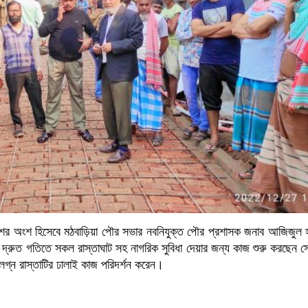
বাংলাদেশের অংশ হিসেবে মঠবাড়িয়া পৌর সভার নবনিযুক্ত পৌর প্রশাসক জনাব আজিজুল
খুব দ্রুত গতিতে সকল রাস্তাঘাট সহ নাগরিক সুবিধা দেয়ার জন্য কাজ শুরু করছেন 
ংলগ্ন রাস্তাটির ঢালাই কাজ পরিদর্শন করেন।