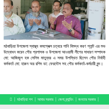
মঠবাড়িয়া উপজেলা স্বাস্থ্য কমপ্লেক্স চত্বরে পানি বিশুদ্ধ করণ প্লান্ট এর শুভ
উদ্বোধন করেন পৌর প্রশাসক ও উপজেলা আওয়ামী লীগের সাধারণ সম্পাদক
মো: আজিজুল হক সেলিম মাতুব্বর এ সময় উপস্থিত ছিলেন পৌর নির্বাহী
কর্মকর্তা মো: হারুন অর রশিদ ডা: ফেরদৌস সহ পৌর কর্মকর্তা-কর্মচারী বৃন্দ।
মঠবাড়িয়া শপ
আমার সরকার
জেলা ব্র্যান্ডিং
জনতার সরকার