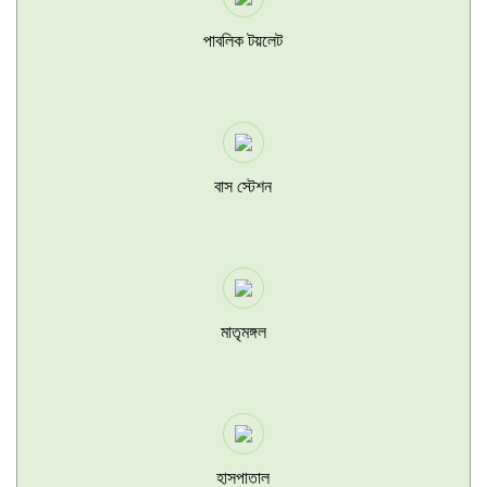
পাবলিক টয়লেট
বাস স্টেশন
মাতৃমঙ্গল
হাসপাতাল