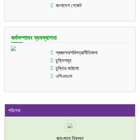
বাংলাদেশ গেজেট
কর্মসম্পাদন ব্যবস্থাপনা
প্রজ্ঞাপন/পরিপত্র/নীতিমালা
চুক্তিসমূহ
চুক্তির কাঠামো
এপিএমএস
পরিসেবা
জন্ম-মৃত্যু নিবন্ধন